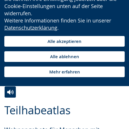
Cookie-Einstellungen unten auf der Seite
widerrufen.
Weitere Informationen finden Sie in unserer
Datenschutzerklärung
.
Alle akzeptieren
Alle ablehnen
Mehr erfahren
Zur
Aktiviere
Ein
Teilhabeatlas
Leichten
Audio-
Video
Sprache
Unterstützung.
in
wechseln.
Deutscher