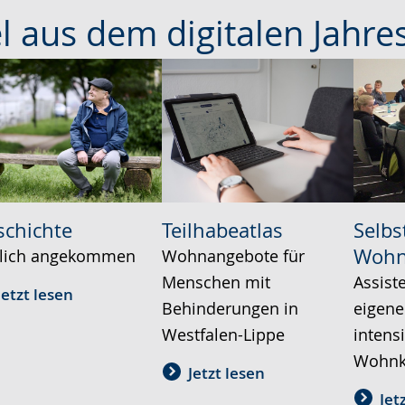
el aus dem digitalen Jahre
schichte
Teilhabeatlas
Selb
Woh
lich angekommen
Wohnangebote für
Menschen mit
Assist
Jetzt lesen
Behinderungen in
eigene
Westfalen-Lippe
intens
Wohnk
Jetzt lesen
Jet