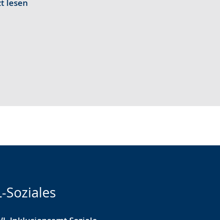
zt lesen
-Soziales