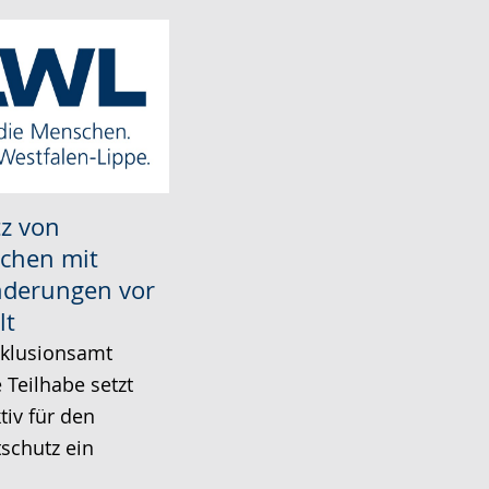
z von
chen mit
nderungen vor
lt
klusionsamt
 Teilhabe setzt
tiv für den
schutz ein