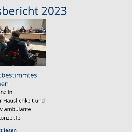
sbericht 2023
stbestimmtes
nen
enz in
r Häuslichkeit und
iv ambulante
onzepte
zt lesen