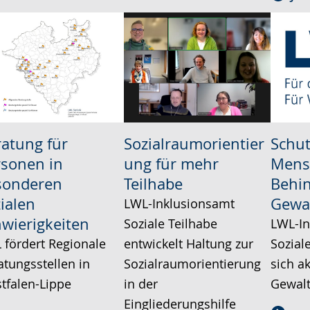
atung für
Sozialraumorientier
Schut
rsonen in
ung für mehr
Mens
sonderen
Teilhabe
Behi
ialen
Gewa
LWL-Inklusionsamt
wierigkeiten
Soziale Teilhabe
LWL-In
 fördert Regionale
entwickelt Haltung zur
Soziale
atungsstellen in
Sozialraumorientierung
sich ak
tfalen-Lippe
in der
Gewalt
Eingliederungshilfe