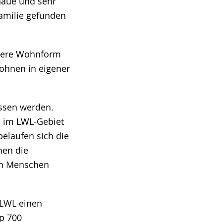
naue und sehr
Familie gefunden
ndere Wohnform
ohnen in eigener
assen werden.
ll im LWL-Gebiet
elaufen sich die
nen die
en Menschen
 LWL einen
pp 700