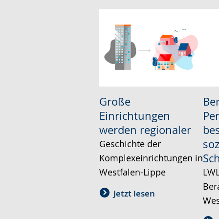
Große
Ber
Einrichtungen
Pe
werden regionaler
be
soz
Geschichte der
Sch
Komplexeinrichtungen in
Westfalen-Lippe
LWL
Ber
Jetzt lesen
Wes