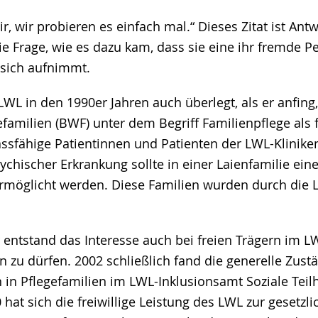
ir, wir probieren es einfach mal.“ Dieses Zitat ist Antw
ie Frage, wie es dazu kam, dass sie eine ihr fremde P
 sich aufnimmt.
LWL in den 1990er Jahren auch überlegt, als er anfing
amilien (BWF) unter dem Begriff Familienpflege als f
lassfähige Patientinnen und Patienten der LWL-Klinik
chischer Erkrankung sollte in einer Laienfamilie eine
möglicht werden. Diese Familien wurden durch die 
 entstand das Interesse auch bei freien Trägern im L
n zu dürfen. 2002 schließlich fand die generelle Zustä
in Pflegefamilien im LWL-Inklusionsamt Soziale Teil
 hat sich die freiwillige Leistung des LWL zur gesetzli