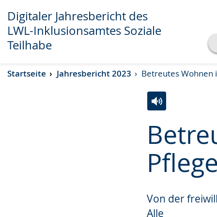
Digitaler Jahresbericht des
LWL-Inklusionsamtes Soziale
Teilhabe
Transkript anzeigen
Startseite
Jahresbericht 2023
Betreutes Wohnen in
Abspielen
Pausieren
Zur
Aktiviere
Ein
Betre
Leichten
Audio-
Video
Sprache
Unterstützung.
in
Pfleg
wechseln.
Deutscher
Gebärdensprach
wird
Von der freiwil
angezeigt.
Alle