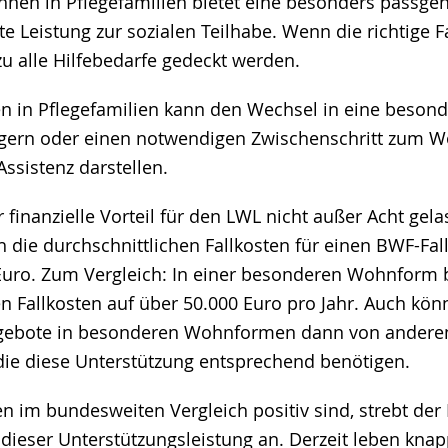
nen in Pflegefamilien bietet eine besonders passge
te Leistung zur sozialen Teilhabe. Wenn die richtige 
zu alle Hilfebedarfe gedeckt werden.
n in Pflegefamilien kann den Wechsel in eine beso
gern oder einen notwendigen Zwischenschritt zum W
Assistenz darstellen.
r finanzielle Vorteil für den LWL nicht außer Acht gel
h die durchschnittlichen Fallkosten für einen BWF-Fa
Euro. Zum Vergleich: In einer besonderen Wohnform b
en Fallkosten auf über 50.000 Euro pro Jahr. Auch kön
gebote in besonderen Wohnformen dann von ander
die diese Unterstützung entsprechend benötigen.
n im bundesweiten Vergleich positiv sind, strebt der
dieser Unterstützungsleistung an. Derzeit leben kna